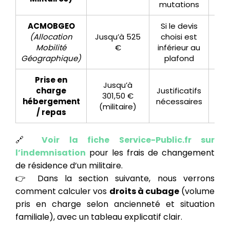
mutations
ACMOBGEO
Si le devis
Mon
(Allocation
Jusqu’à 525
choisi est
Mobilité
€
inférieur au
Fa
Géographique)
plafond
15%
Prise en
Jusqu’à
Dur
charge
Justificatifs
301,50 €
18
hébergement
nécessaires
(militaire)
/ repas
🔗
Voir la fiche Service-Public.fr sur
l’indemnisation
pour les frais de changement
de résidence d’un militaire.
👉 Dans la section suivante, nous verrons
comment calculer vos
droits à cubage
(volume
pris en charge selon ancienneté et situation
familiale), avec un tableau explicatif clair.