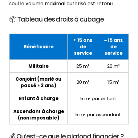
seul le volume maximal autorisé est retenu.
📦 Tableau des droits à cubage
+ 15 ans
- 15 ans
Bénéficiaire
de
de
service
service
Militaire
25 m³
20 m³
Conjoint (marié ou
20 m³
15 m³
pacsé ≥ 3 ans)
Enfant à charge
5 m³ par enfant
Ascendant à charge
5 m³ par ascendant
(non imposable)
💰 Qu’est-ce que le plafond financier ?