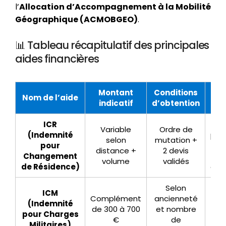
l’
Allocation d’Accompagnement à la Mobilité
Géographique (ACMOBGEO)
.
📊 Tableau récapitulatif des principales
aides financières
Montant
Conditions
Nom de l’aide
R
indicatif
d’obtention
ICR
Variable
Ordre de
(Indemnité
par
selon
mutation +
pour
to
distance +
2 devis
Changement
volume
validés
de Résidence)
dé
Selon
ICM
Complément
ancienneté
So
(Indemnité
de 300 à 700
et nombre
en 
pour Charges
€
de
Militaires)