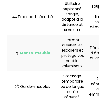
Utilitaire
Toujours
capitonné,
ma
sanglé,
🛻 Transport sécurisé
dimen
adapté à la
selon
distance et
déména
au volume.
Permet
d’éviter les
Déména
escaliers et
🪜
Monte-meuble
d’étage
protège vos
ou accès 
meubles
volumineux.
Stockage
En c
temporaire
décalag
📦 Garde-meubles
ou de longue
dépa
durée
emména
sécurisé.