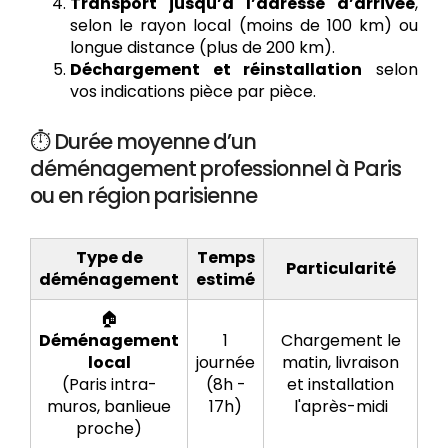
Transport jusqu’à l’adresse d’arrivée
,
selon le rayon local (moins de 100 km) ou
longue distance (plus de 200 km).
Déchargement et réinstallation
selon
vos indications pièce par pièce.
⏱️ Durée moyenne d’un
déménagement professionnel à Paris
ou en région parisienne
Type de
Temps
Particularité
déménagement
estimé
🏠
Déménagement
1
Chargement le
local
journée
matin, livraison
(Paris intra-
(8h -
et installation
muros, banlieue
17h)
l'après-midi
proche)