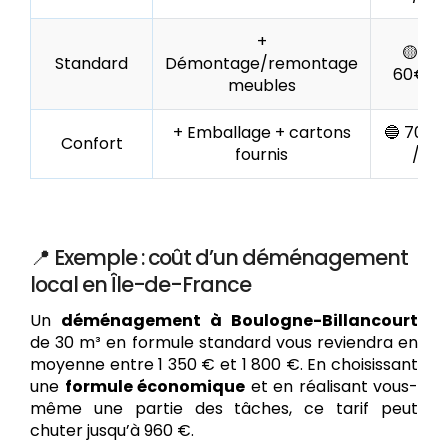
+
🟡 45
Standard
Démontage/remontage
60€ / 
meubles
+ Emballage + cartons
🔵 70 à
Confort
fournis
/ m³
📍 Exemple : coût d’un déménagement
local en Île-de-France
Un
déménagement à Boulogne-Billancourt
de 30 m³ en formule standard vous reviendra en
moyenne entre 1 350 € et 1 800 €. En choisissant
une
formule économique
et en réalisant vous-
même une partie des tâches, ce tarif peut
chuter jusqu’à 960 €.