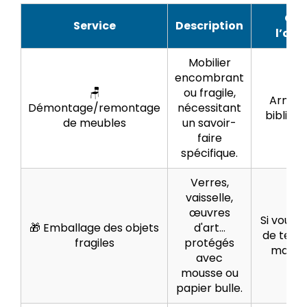
Qu
Service
Description
l’ajo
Mobilier
encombrant
🪑
ou fragile,
Armoires
Démontage/remontage
nécessitant
bibliot
de meubles
un savoir-
faire
spécifique.
Verres,
vaisselle,
œuvres
Si vous
🎁 Emballage des objets
d'art…
de temp
fragiles
protégés
matéri
avec
mousse ou
papier bulle.