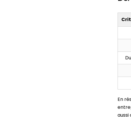
Cri
Du
En ré
entre
aussi