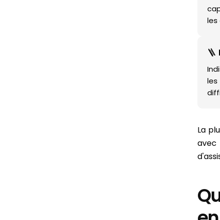
cap
les
🪜
Ind
les
diff
La pl
avec 
d'ass
Qu
en