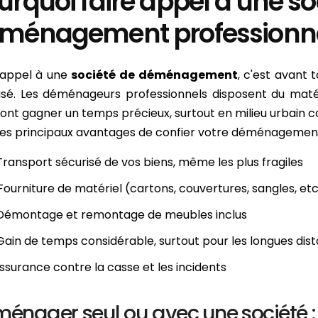
urquoi faire appel à une so
ménagement professionne
 appel à une
société de déménagement
, c'est avant t
isé. Les déménageurs professionnels disposent du matéri
font gagner un temps précieux, surtout en milieu urbain 
 les principaux avantages de confier votre déménagement 
Transport sécurisé de vos biens, même les plus fragiles
Fourniture de matériel (cartons, couvertures, sangles, etc
 Démontage et remontage de meubles inclus
Gain de temps considérable, surtout pour les longues dis
Assurance contre la casse et les incidents
énager seul ou avec une société :