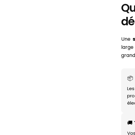
Qu
dé
Une
large
grands
📦
Le
pro
éle
🚚
Vo