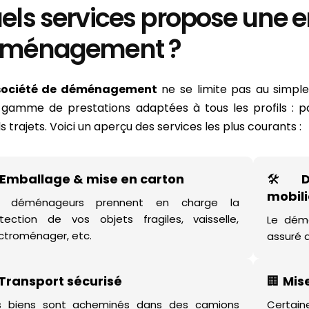
els services propose une e
ménagement ?
société de déménagement
ne se limite pas au simpl
 gamme de prestations adaptées à tous les profils : par
 trajets. Voici un aperçu des services les plus courants :
Emballage & mise en carton
🛠️
mobili
s déménageurs prennent en charge la
tection de vos objets fragiles, vaisselle,
Le dém
ctroménager, etc.
assuré a
Transport sécurisé
🏢
Mis
s biens sont acheminés dans des camions
Certai