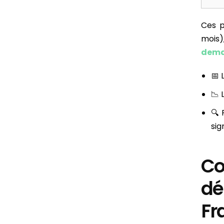
Ces p
mois),
dema
📅 
📉 
🔍
sig
Co
dé
Fr