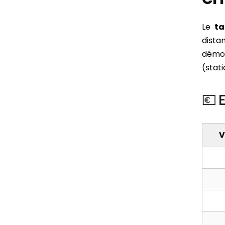
Le
ta
dista
démon
(stat
💶 
V