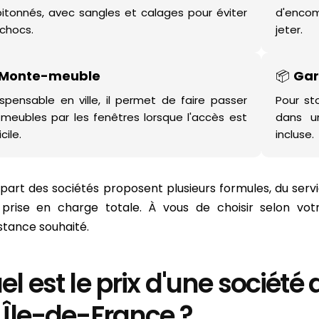
itonnés, avec sangles et calages pour éviter
d'encom
 chocs.
jeter.
Monte-meuble
📦
Gar
ispensable en ville, il permet de faire passer
Pour st
 meubles par les fenêtres lorsque l'accès est
dans u
icile.
incluse.
upart des sociétés proposent plusieurs formules, du serv
prise en charge totale. À vous de choisir selon vot
istance souhaité.
el est le prix d'une soci
 Île-de-France ?