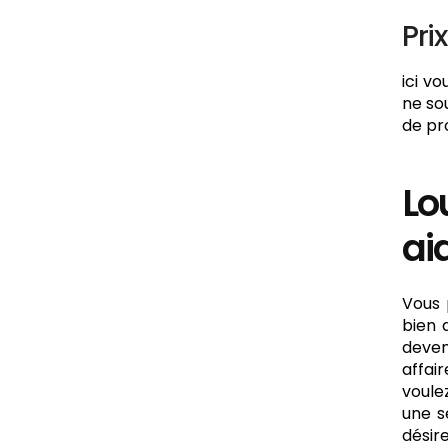
Pri
ici v
ne so
de pr
Lo
aid
Vous 
bien 
deven
affai
voule
une s
désir