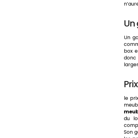
n’aur
Un 
Un g
comme
box e
donc
larg
Pri
le pr
meubl
meub
du l
comp
Son g