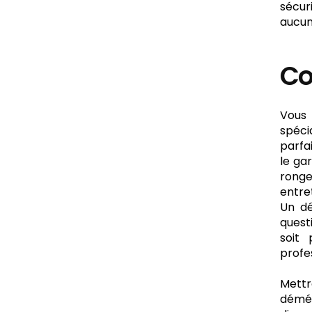
sécur
aucun
Co
Vous 
spéci
parfa
le ga
ronge
entret
Un dé
quest
soit
profe
Mett
démén