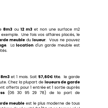
de
8m3
ou
12 m3
et non une surface m2
emple. Une fois vos affaires placés, le
arde meuble
du
loueur
. Vous ne pouvez
age
. La
location
d'un garde meuble est
ités.
8m3
et 1 mois. Soit
57,60€ ttc
. le garde
ute. Chez la plupart de
loueurs de garde
sont offerts pour 1 entrée et 1 sortie auprès
iss
(06 30 95 29 78) de la part de
arde meuble
est le plus moderne de tous