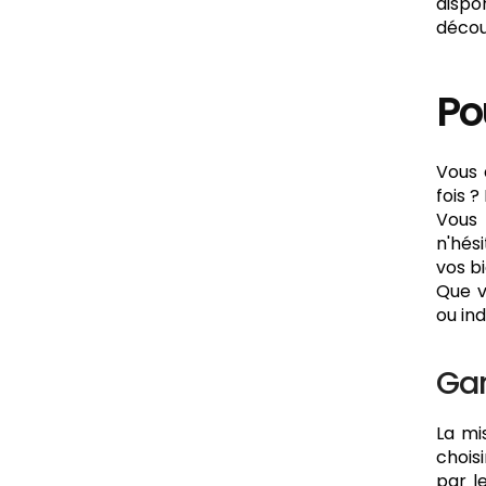
dispo
décou
Po
Vous 
fois ?
Vous 
n'hés
vos bi
Que v
ou in
Gar
La mi
chois
par l