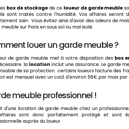
les
box de stockage
de ce
loueur de garde meuble
so
 Ils sont traités contre l'humidité. Vos affaires sero
itement sain. Vous évitez ainsi d'avoir des odeurs de moisi
 meuble sur Paris en sous sol ou mal isolé.
ment louer un garde meuble ?
ueur de garde meuble met à votre disposition des
box e
écessaire. la
location
inclut une assurance. Le garde me
nsable de sa protection. certains loueurs facture des frai
ion est mensuel avec un coût d'environ 58€ par mois par 
de meuble professionnel !
agit d'une location de garde meuble chez un professionne
affaires sont donc parfaitement protégé et sont 
ssionnelle auprès du loueur.