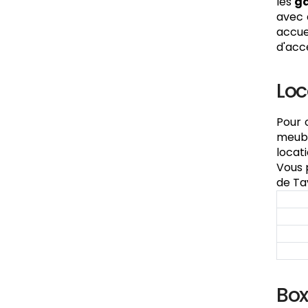
les
ga
avec 
accue
d'accè
Loc
Pour 
meubl
locati
Vous 
de Ta
Box