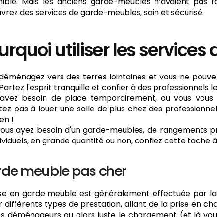
nible. Mais les anciens garde-meubles n’avaient pas
vrez des services de garde-meubles, sain et sécurisé.
urquoi utiliser les services
déménagez vers des terres lointaines et vous ne pouv
 Partez l'esprit tranquille et confier à des professionnels l
avez besoin de place temporairement, ou vous vous s
itez pas à louer une salle de plus chez des professionnels,
en !
ous ayez besoin d'un garde-meubles, de rangements priva
dividuels, en grande quantité ou non, confiez cette tache à
de meuble pas cher
se en garde meuble est généralement effectuée par l
ir différents types de prestation, allant de la prise en
es déménageurs ou alors juste le chargement (et là v