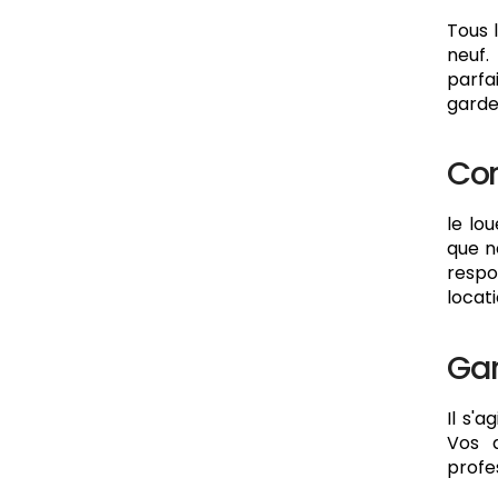
Tous 
neuf.
parfa
garde
Com
le lo
que n
respo
locat
Gar
Il s'
Vos 
profe