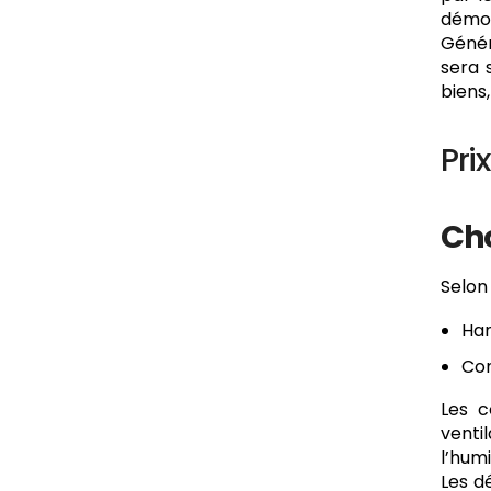
démon
Génér
sera 
biens
Pri
Cho
Selon
Han
Con
Les c
venti
l’humi
Les d