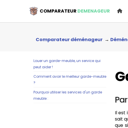
COMPARATEUR
DEMENAGEUR
Comparateur déménageur
Démén
Louer un garde-meuble, un service qui
peut aider !
G
Comment avoir le meilleur garde-meuble
?
Pourquoi utiliser les services d'un garde
Par
meuble :
Il es
sait q
que s