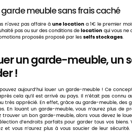
x garde meuble sans frais caché
ous n'avez pas affaire à
une location
a 1€ le premier moi
uhaité pas ou sur des conditions de
location
qui vous ne 
omotions proposés proposé par les
selfs stockages
.
uer un garde-meuble, un se
er !
pouvez aujourd’hui louer un garde-meuble ! Ce concept 
après cela qu’il est arrivé au pays. Il n’était pas connu 
u très apprécié. En effet, grâce au garde-meuble, des gen
res. En louant un garde-meuble, vous n’aurez plus de p
z trouver un bon garde-meuble, alors vous devez le louer
élection d’endroits parfaits pour garder tous vos biens.
ez et vous n’aurez plus à vous soucier de leur sécurité