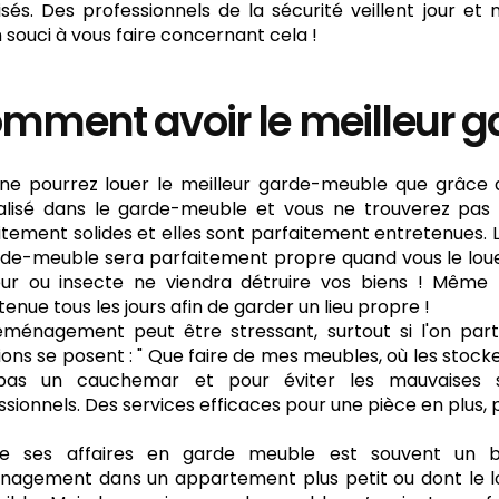
isés. Des professionnels de la sécurité veillent jour et
 souci à vous faire concernant cela !
mment avoir le meilleur 
ne pourrez louer le meilleur garde-meuble que grâce au
alisé dans le garde-meuble et vous ne trouverez pas d
itement solides et elles sont parfaitement entretenues. 
rde-meuble sera parfaitement propre quand vous le loue
ur ou insecte ne viendra détruire vos biens ! Même l
enue tous les jours afin de garder un lieu propre !
ménagement peut être stressant, surtout si l'on part 
ions se posent : " Que faire de mes meubles, où les stoc
 pas un cauchemar et pour éviter les mauvaises s
ssionnels. Des services efficaces pour une pièce en plus, 
re ses affaires en garde meuble est souvent un b
agement dans un appartement plus petit ou dont le l