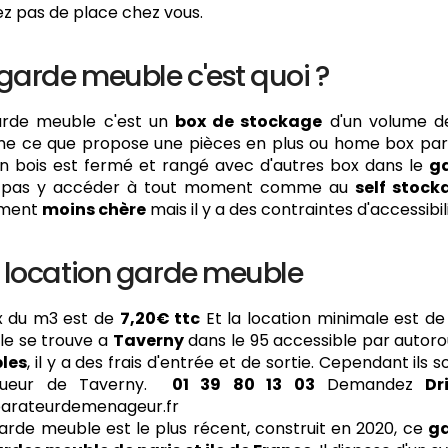
ez pas de place chez vous.
garde meuble c'est quoi ?
arde meuble c'est un
box de stockage
d'un volume 
 ce que propose une pièces en plus ou home box par ex
n bois est fermé et rangé avec d'autres box dans le
g
 pas y accéder à tout moment comme au
self stock
ement
moins chère
mais il y a des contraintes d'accessibil
x location garde meuble
ix du m3 est de
7,20€ ttc
Et la location minimale est de
e se trouve a
Taverny
dans le 95 accessible par autoro
les
, il y a des frais d'entrée et de sortie. Cependant ils 
oueur de Taverny.
01 39 80 13 03
Demandez
Dr
arateurdemenageur.fr
arde meuble est le plus récent, construit en 2020, ce
g