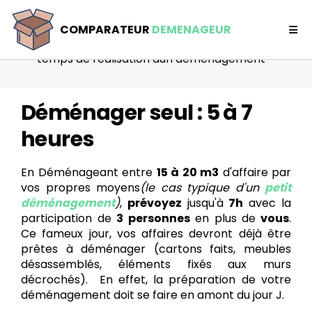
Comparateur déménageur
COMPARATEUR
DEMENAGEUR
Déménageur
temps de realisation dun demenagement
Déménager seul : 5 à 7
heures
En Déménageant entre
15 à 20 m3
d'affaire par
vos propres moyens
(le cas typique d'un
petit
déménagement
)
,
prévoyez
jusqu'à
7h
avec la
participation de
3 personnes
en plus de
vous
.
Ce fameux jour, vos affaires devront déjà être
prêtes à déménager (cartons faits, meubles
désassemblés, éléments fixés aux murs
décrochés). En effet, la préparation de votre
déménagement doit se faire en amont du jour J.