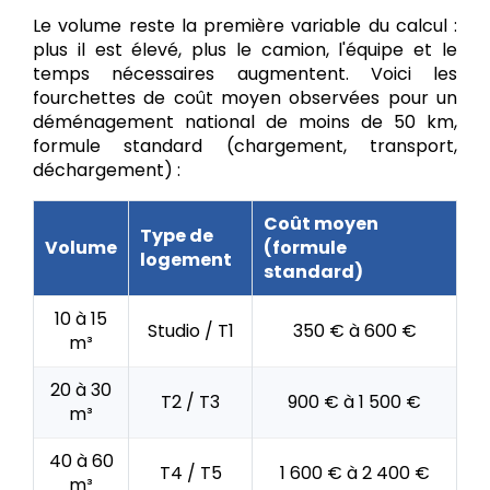
Le volume reste la première variable du calcul :
plus il est élevé, plus le camion, l'équipe et le
temps nécessaires augmentent. Voici les
fourchettes de coût moyen observées pour un
déménagement national de moins de 50 km,
formule standard (chargement, transport,
déchargement) :
Coût moyen
Type de
Volume
(formule
logement
standard)
10 à 15
Studio / T1
350 € à 600 €
m³
20 à 30
T2 / T3
900 € à 1 500 €
m³
40 à 60
T4 / T5
1 600 € à 2 400 €
m³