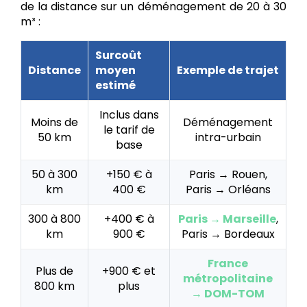
de la distance sur un déménagement de 20 à 30
m³ :
Surcoût
Distance
moyen
Exemple de trajet
estimé
Inclus dans
Moins de
Déménagement
le tarif de
50 km
intra-urbain
base
50 à 300
+150 € à
Paris → Rouen,
km
400 €
Paris → Orléans
300 à 800
+400 € à
Paris → Marseille
,
km
900 €
Paris → Bordeaux
France
Plus de
+900 € et
métropolitaine
800 km
plus
→ DOM-TOM